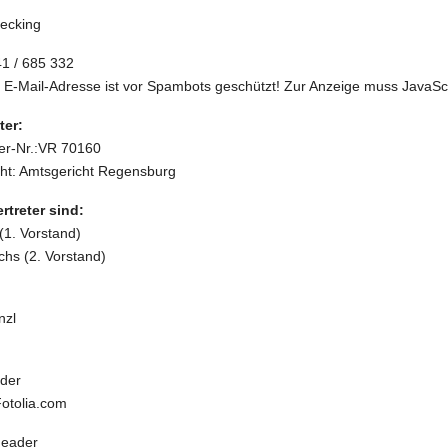
fecking
41 / 685 332
 E-Mail-Adresse ist vor Spambots geschützt! Zur Anzeige muss JavaScri
ter:
ter-Nr.:VR 70160
cht: Amtsgericht Regensburg
rtreter sind:
(1. Vorstand)
chs (2. Vorstand)
nzl
der
Fotolia.com
Header