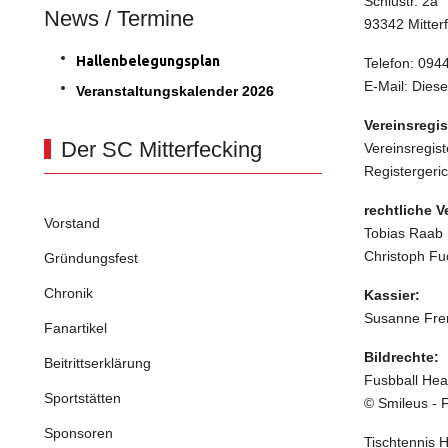
Schlustr. 2a
News / Termine
93342 Mitter
Hallenbelegungsplan
Telefon: 094
E-Mail:
Diese
Veranstaltungskalender 2026
Vereinsregis
Der SC Mitterfecking
Vereinsregis
Registergeri
rechtliche Ve
Vorstand
Tobias Raab 
Christoph Fu
Gründungsfest
Chronik
Kassier:
Susanne Fre
Fanartikel
Bildrechte:
Beitrittserklärung
Fusbball Hea
Sportstätten
© Smileus - 
Sponsoren
Tischtennis 