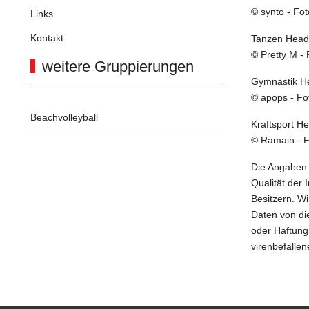
© synto - Fot
Links
Kontakt
Tanzen Head
© Pretty M - 
weitere Gruppierungen
Gymnastik H
© apops - Fo
Beachvolleyball
Kraftsport H
© Ramain - F
Die Angaben d
Qualität der
Besitzern. Wi
Daten von di
oder Haftung
virenbefallen