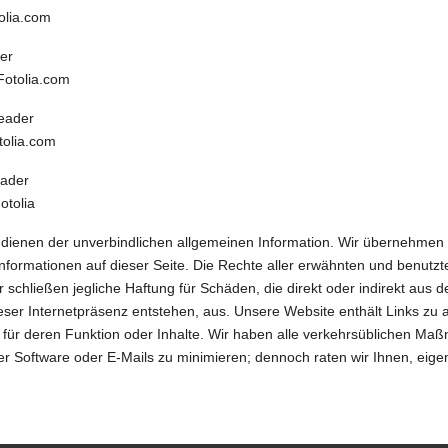
olia.com
er
Fotolia.com
eader
tolia.com
eader
otolia
ienen der unverbindlichen allgemeinen Information. Wir übernehmen kei
 Informationen auf dieser Seite. Die Rechte aller erwähnten und benut
r schließen jegliche Haftung für Schäden, die direkt oder indirekt au
eser Internetpräsenz entstehen, aus. Unsere Website enthält Links z
 für deren Funktion oder Inhalte. Wir haben alle verkehrsüblichen M
er Software oder E-Mails zu minimieren; dennoch raten wir Ihnen, eige