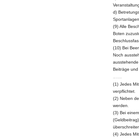
Veranstaltun
d) Betretungs
Sportanlage
(9) Alle Besc
Boten zuzuste
Beschlussfas
(10) Bei Been
Noch aussteh
ausstehende B
Beiträge und 
§ 7 Beiträge, Umlagen, sonstige Leistungen
(1) Jedes Mi
verpflichtet.
(2) Neben de
werden.
(3) Bei eine
(Geldbeitrag
überschreite
(4) Jedes Mit