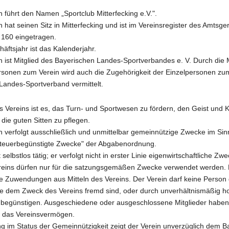
n führt den Namen „Sportclub Mitterfecking e.V.".
n hat seinen Sitz in Mitterfecking und ist im Vereinsregister des Amtsge
. 160 eingetragen.
äftsjahr ist das Kalenderjahr.
n ist Mitglied des Bayerischen Landes-Sportverbandes e. V. Durch die M
rsonen zum Verein wird auch die Zugehörigkeit der Einzelpersonen zu
Landes-Sportverband vermittelt.
s Vereins ist es, das Turn- und Sportwesen zu fördern, den Geist und 
 die guten Sitten zu pflegen.
in verfolgt ausschließlich und unmittelbar gemeinnützige Zwecke im Si
Steuerbegünstigte Zwecke" der Abgabenordnung.
 selbstlos tätig; er verfolgt nicht in erster Linie eigenwirtschaftliche Zw
ereins dürfen nur für die satzungsgemäßen Zwecke verwendet werden. D
ne Zuwendungen aus Mitteln des Vereins. Der Verein darf keine Person
e dem Zweck des Vereins fremd sind, oder durch unverhältnismäßig h
begünstigen. Ausgeschiedene oder ausgeschlossene Mitglieder haben
 das Vereinsvermögen.
g im Status der Gemeinnützigkeit zeigt der Verein unverzüglich dem B