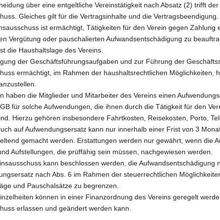
heidung über eine entgeltliche Vereinstätigkeit nach Absatz (2) trifft der
uss. Gleiches gilt für die Vertragsinhalte und die Vertragsbeendigung.
nsausschuss ist ermächtigt, Tätigkeiten für den Verein gegen Zahlung 
 Vergütung oder pauschalierten Aufwandsentschädigung zu beauftra
t die Haushaltslage des Vereins.
digung der Geschäftsführungsaufgaben und zur Führung der Geschäftsste
huss ermächtigt, im Rahmen der haushaltsrechtlichen Möglichkeiten, h
anzustellen.
en haben die Mitglieder und Mitarbeiter des Vereins einen Aufwendung
GB für solche Aufwendungen, die ihnen durch die Tätigkeit für den Ver
ind. Hierzu gehören insbesondere Fahrtkosten, Reisekosten, Porto, Tel
ruch auf Aufwendungsersatz kann nur innerhalb einer Frist von 3 Mona
eltend gemacht werden. Erstattungen werden nur gewährt, wenn die
und Aufstellungen, die prüffähig sein müssen, nachgewiesen werden.
insausschuss kann beschlossen werden, die Aufwandsentschädigung n
ngsersatz nach Abs. 6 im Rahmen der steuerrechtlichen Möglichkeite
äge und Pauschalsätze zu begrenzen.
Einzelheiten können in einer Finanzordnung des Vereins geregelt werde
huss erlassen und geändert werden kann.