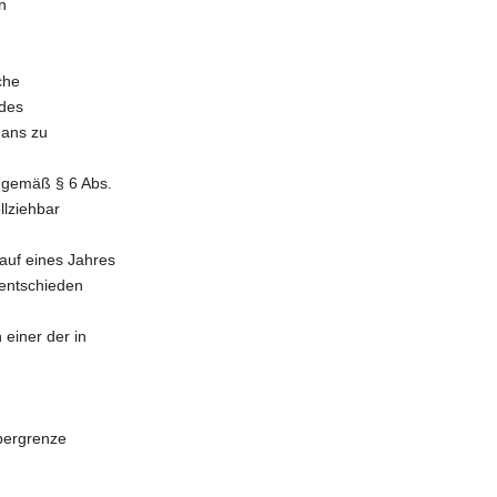
n
che
 des
gans zu
s gemäß § 6 Abs.
llziehbar
auf eines Jahres
 entschieden
 einer der in
bergrenze