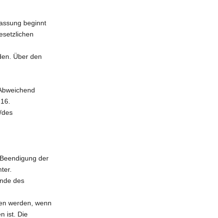
fassung beginnt
esetzlichen
rden. Über den
 Abweichend
 16.
r/des
r Beendigung der
ter.
Ende des
chen werden, wenn
 ist. Die