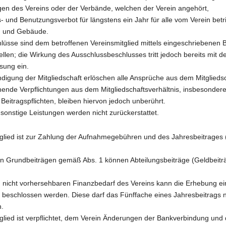
gen des Vereins oder der Verbände, welchen der Verein angehört,
- und Benutzungsverbot für längstens ein Jahr für alle vom Verein bet
n und Gebäude.
hlüsse sind dem betroffenen Vereinsmitglied mittels eingeschriebenen B
llen; die Wirkung des Ausschlussbeschlusses tritt jedoch bereits mit d
sung ein.
digung der Mitgliedschaft erlöschen alle Ansprüche aus dem Mitgliedsc
ende Verpflichtungen aus dem Mitgliedschaftsverhältnis, insbesonder
eitragspflichten, bleiben hiervon jedoch unberührt.
sonstige Leistungen werden nicht zurückerstattet.
tglied ist zur Zahlung der Aufnahmegebühren und des Jahresbeitrages 
n Grundbeiträgen gemäß Abs. 1 können Abteilungsbeiträge (Geldbeitr
m nicht vorhersehbaren Finanzbedarf des Vereins kann die Erhebung e
) beschlossen werden. Diese darf das Fünffache eines Jahresbeitrags n
n.
glied ist verpflichtet, dem Verein Änderungen der Bankverbindung und 