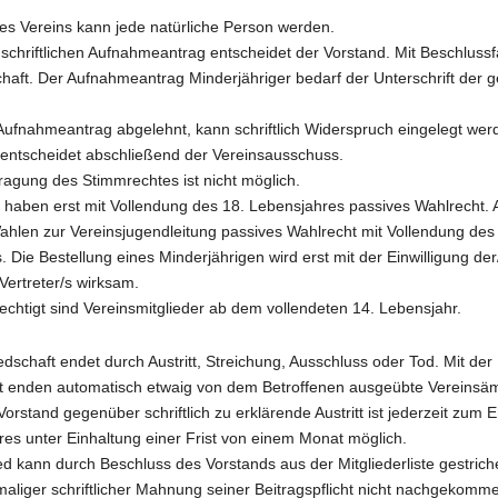
des Vereins kann jede natürliche Person werden.
 schriftlichen Aufnahmeantrag entscheidet der Vorstand. Mit Beschluss
chaft. Der Aufnahmeantrag Minderjähriger bedarf der Unterschrift der g
 Aufnahmeantrag abgelehnt, kann schriftlich Widerspruch eingelegt we
entscheidet abschließend der Vereinsausschuss.
ragung des Stimmrechtes ist nicht möglich.
er haben erst mit Vollendung des 18. Lebensjahres passives Wahlrecht.
Wahlen zur Vereinsjugendleitung passives Wahlrecht mit Vollendung des
 Die Bestellung eines Minderjährigen wird erst mit der Einwilligung de
Vertreter/s wirksam.
echtigt sind Vereinsmitglieder ab dem vollendeten 14. Lebensjahr.
iedschaft endet durch Austritt, Streichung, Ausschluss oder Tod. Mit de
ft enden automatisch etwaig von dem Betroffenen ausgeübte Vereinsäm
orstand gegenüber schriftlich zu erklärende Austritt ist jederzeit zum 
res unter Einhaltung einer Frist von einem Monat möglich.
ied kann durch Beschluss des Vorstands aus der Mitgliederliste gestri
maliger schriftlicher Mahnung seiner Beitragspflicht nicht nachgekommen