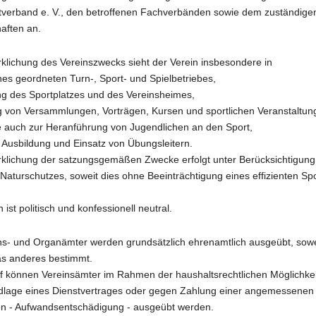
verband e. V., den betroffenen Fachverbänden sowie dem zuständige
aften an.
rklichung des Vereinszwecks sieht der Verein insbesondere in
nes geordneten Turn-, Sport- und Spielbetriebes,
ng des Sportplatzes und des Vereinsheimes,
 von Versammlungen, Vorträgen, Kursen und sportlichen Veranstaltun
 auch zur Heranführung von Jugendlichen an den Sport,
usbildung und Einsatz von Übungsleitern.
irklichung der satzungsgemäßen Zwecke erfolgt unter Berücksichtigun
Naturschutzes, soweit dies ohne Beeinträchtigung eines effizienten Sp
 ist politisch und konfessionell neutral.
ins- und Organämter werden grundsätzlich ehrenamtlich ausgeübt, sowei
s anderes bestimmt.
rf können Vereinsämter im Rahmen der haushaltsrechtlichen Möglichkeit
dlage eines Dienstvertrages oder gegen Zahlung einer angemessenen
en - Aufwandsentschädigung - ausgeübt werden.