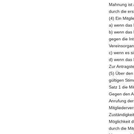
Mahnung ist 
durch die er
(4) Ein Mitg
a) wenn das 
b) wenn das 
gegen die In
Vereinsorgan
c) wenn es s
d) wenn das M
Zur Antragste
(5) Über den
gültigen Stim
Satz 1 die M
Gegen den Au
Anrufung der
Mitgliederver
Zuständigkei
Möglichkeit 
durch die Mi