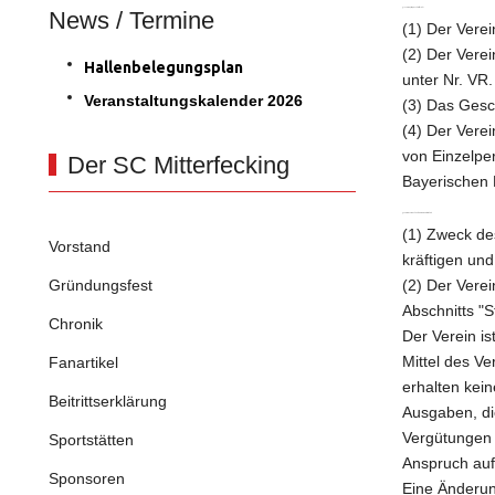
News / Termine
§ 1 Name, Sitz, Geschäftsjahr
(1) Der Verei
(2) Der Verei
Hallenbelegungsplan
unter Nr. VR
Veranstaltungskalender 2026
(3) Das Gesch
(4) Der Verei
von Einzelpe
Der SC Mitterfecking
Bayerischen 
§ 2 Vereinszweck und Gemeinnützigkeit
(1) Zweck de
Vorstand
kräftigen und
Gründungsfest
(2) Der Vere
Abschnitts "
Chronik
Der Verein ist
Mittel des V
Fanartikel
erhalten kei
Beitrittserklärung
Ausgaben, di
Vergütungen 
Sportstätten
Anspruch auf
Sponsoren
Eine Änderun