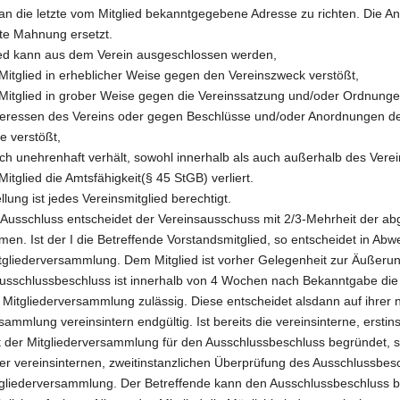
an die letzte vom Mitglied bekanntgegebene Adresse zu richten. Die A
ste Mahnung ersetzt.
lied kann aus dem Verein ausgeschlossen werden,
Mitglied in erheblicher Weise gegen den Vereinszweck verstößt,
Mitglied in grober Weise gegen die Vereinssatzung und/oder Ordnunge
teressen des Vereins oder gegen Beschlüsse und/oder Anordnungen d
e verstößt,
ich unehrenhaft verhält, sowohl innerhalb als auch außerhalb des Vere
itglied die Amtsfähigkeit(§ 45 StGB) verliert.
llung ist jedes Vereinsmitglied berechtigt.
 Ausschluss entscheidet der Vereinsausschuss mit 2/3-Mehrheit der 
men. Ist der I die Betreffende Vorstandsmitglied, so entscheidet in Ab
itgliederversammlung. Dem Mitglied ist vorher Gelegenheit zur Äußeru
sschlussbeschluss ist innerhalb von 4 Wochen nach Bekanntgabe die s
 Mitgliederversammlung zulässig. Diese entscheidet alsdann auf ihrer 
sammlung vereinsintern endgültig. Ist bereits die vereinsinterne, erstin
t der Mitgliederversammlung für den Ausschlussbeschluss begründet, so 
der vereinsinternen, zweitinstanzlichen Überprüfung des Ausschlussbes
tgliederversammlung. Der Betreffende kann den Ausschlussbeschluss b