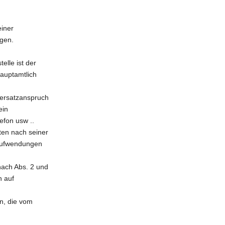
einer
gen.
lle ist der
auptamtlich
sersatzanspruch
ein
efon usw ..
ten nach seiner
 Aufwendungen
ach Abs. 2 und
n auf
n, die vom