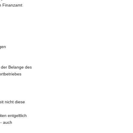
n Finanzamt
gen
g der Belange des
ortbetriebes
t nicht diese
en entgeltlich
 - auch