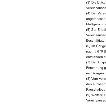
(3) Die Entsc
Vereinsaussch
(4) Der Verei
angemessenen
Maßgebend is
(5) Zur Erle
Vereinsaussc
Beschäftigte 
(6) Im Übrig
nach § 670 B
entstanden s
(7) Der Ansp
Entstehung g
mit Belegen 
(8) Vom Vere
den Aufwendu
Pauschalbetr
(9) Weitere 
Vereinsaussc