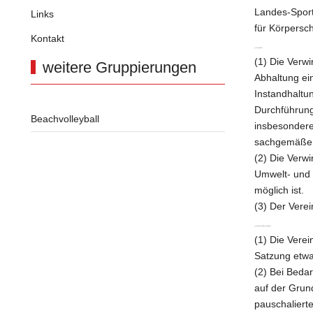
Landes-Sport
Links
für Körpersch
Kontakt
§ 3 Vereinstätigkeit
(1) Die Verwi
weitere Gruppierungen
Abhaltung ei
Instandhaltu
Durchführung
Beachvolleyball
insbesondere
sachgemäße A
(2) Die Verw
Umwelt- und 
möglich ist.
(3) Der Verein
§ 4 Vergütungen für die Vereinstätigkeit
(1) Die Vere
Satzung etwa
(2) Bei Beda
auf der Grun
pauschaliert