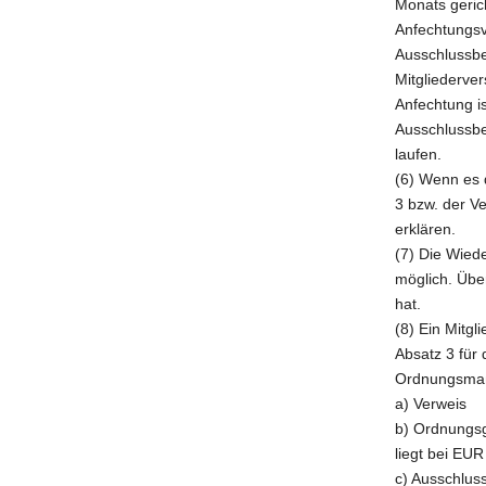
Monats gerich
Anfechtungsv
Ausschlussbe
Mitgliederver
Anfechtung is
Ausschlussbe
laufen.
(6) Wenn es 
3 bzw. der V
erklären.
(7) Die Wied
möglich. Übe
hat.
(8) Ein Mitg
Absatz 3 für
Ordnungsma
a) Verweis
b) Ordnungsg
liegt bei EU
c) Ausschluss