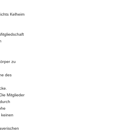
richts Kelheim
itgliedschaft
m
Körper zu
nne des
ecke.
ie Mitglieder
 durch
ohe
 keinen
ayerischen