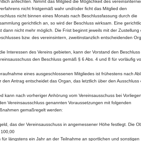
tlich anfechten. Nimmt das Mitglied die Möglichkeit des vereinsinterne
erfahrens nicht fristgemäß wahr und/oder ficht das Mitglied den
schluss nicht binnen eines Monats nach Beschlussfassung durch die
sammlung gerichtlich an, so wird der Beschluss wirksam. Eine gerichtli
t dann nicht mehr möglich. Die Frist beginnt jeweils mit der Zustellung
schlusses bzw. des vereinsintern, zweitinstanzlich entscheidenden Or
die Interessen des Vereins gebieten, kann der Vorstand den Beschlus
ereinsausschuss den Beschluss gemäß § 6 Abs. 4 und 8 für vorläufig vo
eraufnahme eines ausgeschlossenen Mitgliedes ist frühestens nach Abl
r den Antrag entscheidet das Organ, das letztlich über den Ausschluss
lied kann nach vorheriger Anhörung vom Vereinsausschuss bei Vorliegen
 den Vereinsausschluss genannten Voraussetzungen mit folgenden
ßnahmen gemaßregelt werden:
eld, das der Vereinsausschuss in angemessener Höhe festlegt. Die O
R 100,00
 für längstens ein Jahr an der Teilnahme an sportlichen und sonstigen