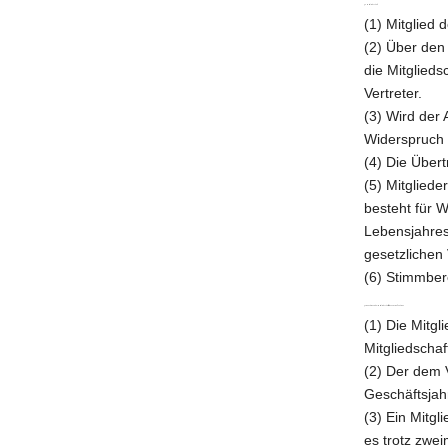
§ 5 Mitgliedschaft
(1) Mitglied 
(2) Über den
die Mitglieds
Vertreter.
(3) Wird der
Widerspruch 
(4) Die Übert
(5) Mitglied
besteht für 
Lebensjahres.
gesetzlichen 
(6) Stimmber
§ 6 Beendigung der Mitgliedschaft/Ordnungsmaßnahmen
(1) Die Mitgl
Mitgliedscha
(2) Der dem V
Geschäftsjah
(3) Ein Mitgl
es trotz zwei