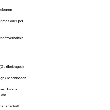
riebenen
riefes oder per
er
haftsverhältnis.
e
(Geldbeitrages)
äge) beschlossen
iner Umlage
icht
der Anschrift