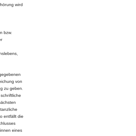
nhörung wird
n bzw.
er
inslebens,
abgegebenen
weichung von
ng zu geben.
chriftliche
nächsten
stanzliche
entfällt die
chlusses
innen eines