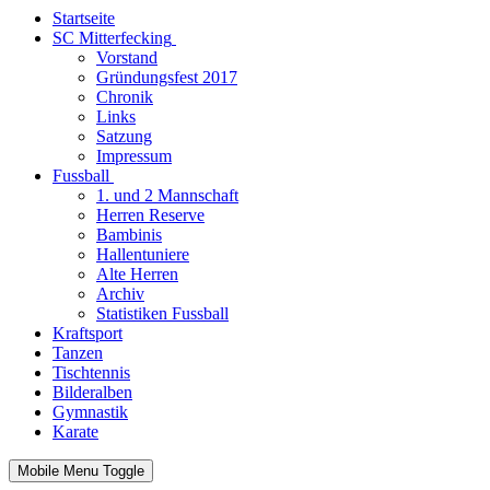
Startseite
SC Mitterfecking
Vorstand
Gründungsfest 2017
Chronik
Links
Satzung
Impressum
Fussball
1. und 2 Mannschaft
Herren Reserve
Bambinis
Hallentuniere
Alte Herren
Archiv
Statistiken Fussball
Kraftsport
Tanzen
Tischtennis
Bilderalben
Gymnastik
Karate
Mobile Menu Toggle