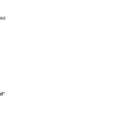
tzi
el"