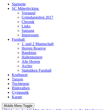
Startseite
SC Mitterfecking
Vorstand
Gründungsfest 2017
Chronik
Links
Satzung
Impressum
Fussball
1. und 2 Mannschaft
Herren Reserve
Bambinis
Hallentuniere
Alte Herren
Archiv
Statistiken Fussball
Kraftsport
Tanzen
Tischtennis
Bilderalben
Gymnastik
Karate
Mobile Menu Toggle