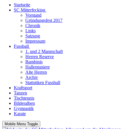
Startseite
SC Mitterfecking
Vorstand
Gründungsfest 2017
Chronik
Links
Satzung
Impressum
Fussball
1. und 2 Mannschaft
Herren Reserve
Bambinis
Hallentuniere
Alte Herren
Archiv
Statistiken Fussball
Kraftsport
Tanzen
Tischtennis
Bilderalben
Gymnastik
Karate
Mobile Menu Toggle